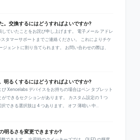
た。交換するにはどうすればよいですか?
していたことをお詫び申し上げます。 電子メール アドレ
 を使用してカスタマーサポートまでご連絡ください。 これによりチケ
ージェントに割り当てられます。 お問い合わせの際は、
。明るくするにはどうすればよいですか?
Xencelabs デバイスをお持ちの場合はペン タブレット
ができるセクションがあります。 カスタム設定の 1 つ
できる選択肢は 4 つあります。 オフ 薄暗い 中...
イの明るさを変更できますか?
調整できます。 出荷時のクイッキーズでは、OLED の輝度