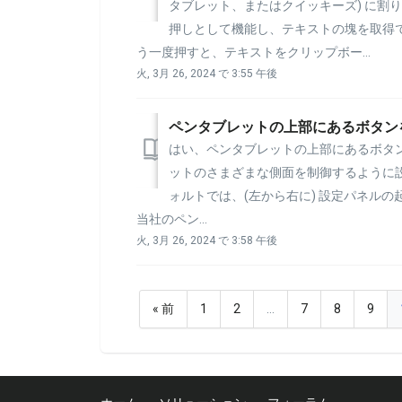
タブレット、またはクイッキーズ) に割
押しとして機能し、テキストの塊を取得
う一度押すと、テキストをクリップボー...
火, 3月 26, 2024 で 3:55 午後
ペンタブレットの上部にあるボタン
はい、ペンタブレットの上部にあるボタン
ットのさまざまな側面を制御するように設
ォルトでは、(左から右に) 設定パネル
当社のペン...
火, 3月 26, 2024 で 3:58 午後
« 前
1
2
…
7
8
9