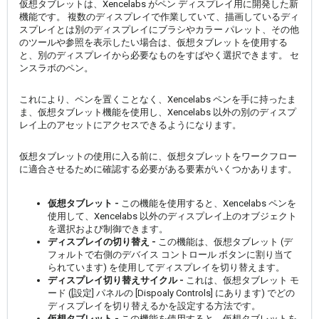
仮想タブレットは、Xencelabs がペン ディスプレイ用に開発した新
機能です。 複数のディスプレイで作業していて、描画しているディ
スプレイとは別のディスプレイにブラシやカラー パレット、その他
のツールや参照を表示したい場合は、仮想タブレットを使用する
と、別のディスプレイから必要なものをすばやく選択できます。 セ
ンスラボのペン。
これにより、ペンを置くことなく、Xencelabs ペンを手に持ったま
ま、仮想タブレット機能を使用し、Xencelabs 以外の別のディスプ
レイ上のアセットにアクセスできるようになります。
仮想タブレットの使用に入る前に、仮想タブレットをワークフロー
に適合させるために確認する必要がある要素がいくつかあります。
仮想タブレット -
この機能を使用すると、Xencelabs ペンを
使用して、Xencelabs 以外のディスプレイ上のオブジェクト
を選択および制御できます。
ディスプレイの切り替え -
この機能は、仮想タブレット (デ
フォルトで右側のデバイス コントロール ボタンに割り当て
られています) を使用してディスプレイを切り替えます。
ディスプレイ切り替えサイクル -
これは、仮想タブレット モ
ード ([設定] パネルの [Dispoaly Controls] にあります) でどの
ディスプレイを切り替えるかを設定する方法です。
仮想タブレット -
この機能を使用すると、仮想タブレットを