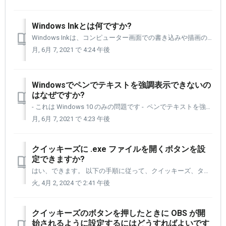
Windows Inkとは何ですか?
Windows Inkは、コンピューター画面での書き込みや描画のために、Windowsにデジタルペンのサポートを追加します。 Windows Inkの機能にアクセスするため、[スタート] > [設定] > [デバイス] > [ペンと Windows Ink] に移動します。 W...
月, 6月 7, 2021 で 4:24 午後
Windowsでペンでテキストを強調表示できないの
はなぜですか?
- これは Windows 10 のみの問題です - ペンでテキストを強調表示して切り取りと貼り付け、削除または選択したテキストを上書きしようとして、強調表示されない場合は、Windows Ink に問題がある可能性があります。 Xencelabs 設定ツールには Windows Ink をオ...
月, 6月 7, 2021 で 4:23 午後
クイッキーズに .exe ファイルを開くボタンを設
定できますか?
はい、できます。 以下の手順に従って、クイッキーズ、タブレット ボタン、またはペンのボタンに設定します。 このプロセスを開始する前に、ファイル エクスプローラーを使用して .exe ファイルを検索し、ファイルの場所を確認しておくと便利です。 これは、クイッキーズ、タブレット、またはペンのボタ...
火, 4月 2, 2024 で 2:41 午後
クイッキーズのボタンを押したときに OBS が開
始されるように設定するにはどうすればよいです