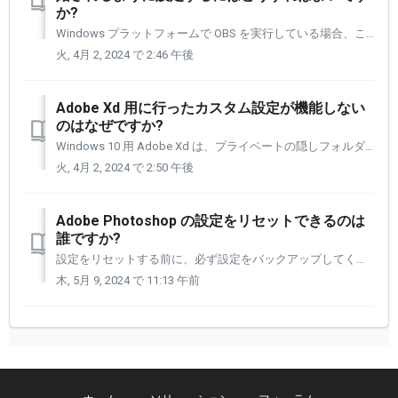
か?
Windows プラットフォームで OBS を実行している場合、これに対する簡単な解決策があります。 .bat ファイルを作成する必要があります (私は Start_OBS.bat という名前を付け、そのファイルに以下のテキストを配置します)。 cd "C:\Program Files...
火, 4月 2, 2024 で 2:46 午後
Adobe Xd 用に行ったカスタム設定が機能しない
のはなぜですか?
Windows 10 用 Adobe Xd は、プライベートの隠しフォルダーである WindowsApp フォルダーにインストールされます。 そのため、アイコンのリストから Adobe Xd アイコンを選択してアプリケーションウィンドウに追加する場合、そのアイコンにはアプリケーションにアクセスする「権限」があり...
火, 4月 2, 2024 で 2:50 午後
Adobe Photoshop の設定をリセットできるのは
誰ですか?
設定をリセットする前に、必ず設定をバックアップしてください。 キーボード ショートカットまたは終了時に削除を使用して環境設定をリセットすると、環境設定ダイアログの設定、カスタム ショートカット、ワークスペース、カラー設定などの環境設定ファイルのサブセットが完全に削除されます。 削除される特定のファイルの...
木, 5月 9, 2024 で 11:13 午前