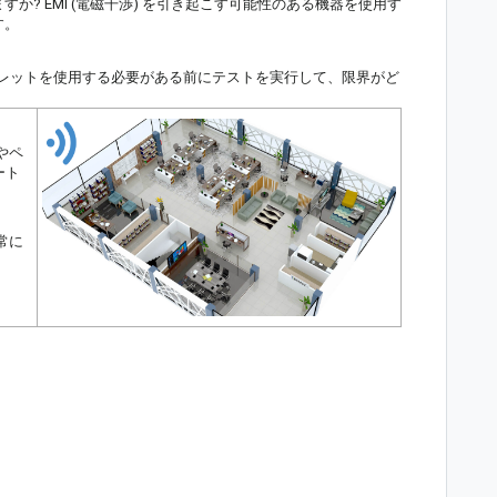
か? EMI (電磁干渉) を引き起こす可能性のある機器を使用す
す。
ブレットを使用する必要がある前にテストを実行して、限界がど
やペ
ート
常に