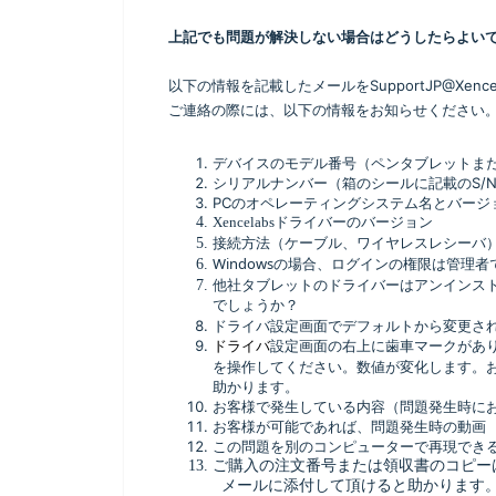
上記でも問題が解決しない場合はどうしたらよい
以下の情報を記載したメールをSupportJP@Xenc
ご連絡の際には、以下の情報をお知らせください
デバイスのモデル番号（ペンタブレットま
シリアルナンバー（箱のシールに記載のS/
PCのオペレーティングシステム名とバージ
Xencelabs
ドライバーのバージョン
接続方法（ケーブル、ワイヤレスレシーバ
Windows
の場合、ログインの権限は管理者
他社タブレットのドライバーはアンインス
でしょうか？
ドライバ設定画面でデフォルトから変更さ
ドライバ
設定画面の右上に歯車マークがあ
を操作してください。数値が変化します。
助かります。
お客様で発生している内容（
問題発生時に
お客様が可能であれば、問題発生時の動画
この問題を別のコンピューターで再現でき
ご購入の注文番号または領収書のコピー
メールに添付して頂けると助かります