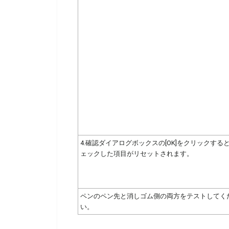
4.確認ダイアログボックスの[OK]をクリックする
ェックした項目がリセットされます。
ペンのペン先と消しゴム側の両方をテストしてく
い。