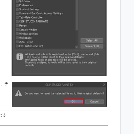
と、チ
ださ