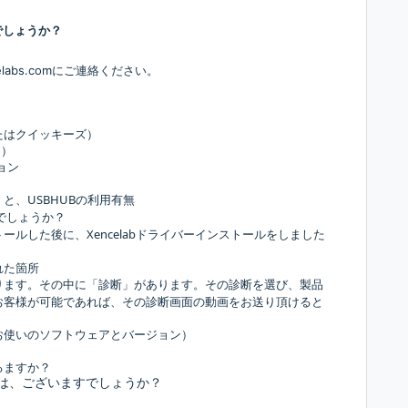
でしょうか？
elabs.comにご連絡ください。
。
たはクイッキーズ）
N）
ョン
USBHUB
）と、
の利用有無
でしょうか？
Xencelab
トールした後に、
ドライバーインストールをしました
れた箇所
ります。その中に「診断」があります。その診断を選び、製品
お客様が可能であれば、その診断画面の動画をお送り頂けると
お使いのソフトウェアとバージョン）
るますか？
は、ございますでしょうか？
。