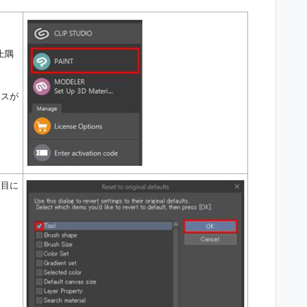
左上隅
クスが
項目に