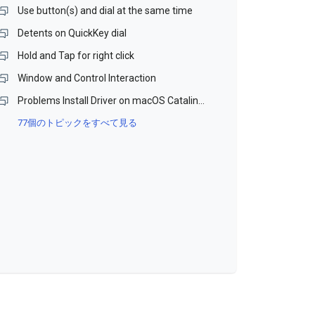
Use button(s) and dial at the same time
Detents on QuickKey dial
Hold and Tap for right click
Window and Control Interaction
Problems Install Driver on macOS Catalina and Monterey (Beta)
77個のトピックをすべて見る