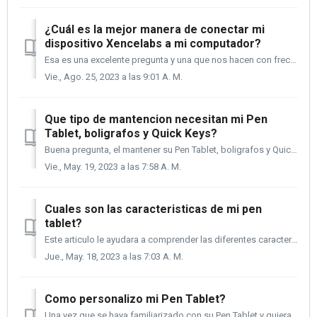
¿Cuál es la mejor manera de conectar mi
dispositivo Xencelabs a mi computador?
Esa es una excelente pregunta y una que nos hacen con frecuencia. Hay buenas y mejores formas de conectar tus dispositivos Xencelabs a tu computadora. E...
Vie., Ago. 25, 2023 a las 9:01 A. M.
Que tipo de mantencion necesitan mi Pen
Tablet, boligrafos y Quick Keys?
Buena pregunta, el mantener su Pen Tablet, boligrafos y Quick Keys en buen estado es esencial para que funcionen perfectamente y por una gran cantidad de ti...
Vie., May. 19, 2023 a las 7:58 A. M.
Cuales son las caracteristicas de mi pen
tablet?
Este articulo le ayudara a comprender las diferentes caracteristicas de su Pen Tablet y ayudarle a entender la terminologia para cuando este listo para pers...
Jue., May. 18, 2023 a las 7:03 A. M.
Como personalizo mi Pen Tablet?
Una vez que se haya familiarizado con su Pen Tablet y quiera explorar sus opciones para personalizarla para mejorar su flujo de trabajo, las siguientes inst...