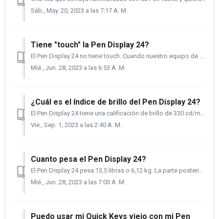
Sáb., May. 20, 2023 a las 7:17 A. M.
Tiene "touch" la Pen Display 24?
El Pen Display 24 no tiene touch. Cuando nuestro equipo de productos entrevistaba a artistas y diseñadores, preguntándoles sobre sus cinco "me gusta&qu...
Mié., Jun. 28, 2023 a las 6:53 A. M.
¿Cuál es el índice de brillo del Pen Display 24?
El Pen Display 24 tiene una calificación de brillo de 330 cd/m2. Tal vez te estés preguntando, ¿es esto importante? Y la respuesta corta es sí, es muy i...
Vie., Sep. 1, 2023 a las 2:40 A. M.
Cuanto pesa el Pen Display 24?
El Pen Display 24 pesa 13,5 libras o 6,12 kg. La parte posterior está perforada para aceptar un montaje VESA de 100 x 100 y no necesita una placa ...
Mié., Jun. 28, 2023 a las 7:00 A. M.
Puedo usar mi Quick Keys viejo con mi Pen