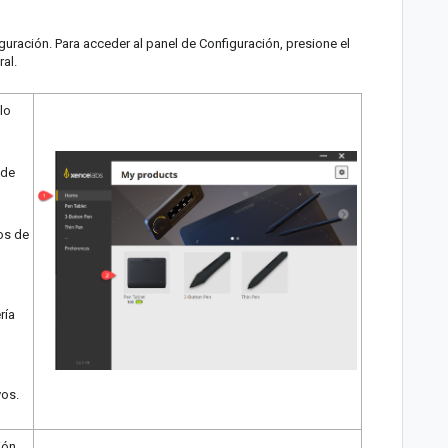
uración. Para acceder al panel de Configuración, presione el
ral.
lo
 de
os de
ría
vos.
ión