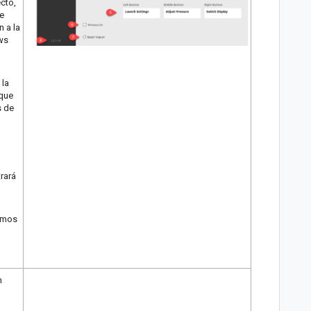
ecto,
ue
n a la
ows
 la
 que
s de
rará
remos
n