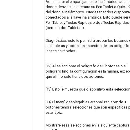
Administrar el emparejamiento inalámbrico: aquí e
donde desvincula o repara su Pen Tablet o Quick 
del dongle inalámbrico. Puede tener dos dispositi
conectados a la llave inalámbrica. Esto puede ser
Pen Tablet y Teclas Rápidas o dos Teclas Rápidas
(pero no dos Tabletas).
Diagnóstico: esto le permitirá probar los botones
las tabletas y todos los aspectos de los bolígrafo
las teclas rápidas.
[12] Al seleccionar el boligrafo de 3 botones o el
boligrafo fino, la configuración es la misma, exce
que el fino solo tiene dos botones.
[13] Esto le muestra qué dispositivo está seleccio
[14] El menú desplegable Personalizar lápiz de 3
botones tendrá selecciones que son específicas 
este lápiz.
Mostraré esas selecciones en la siguiente captura