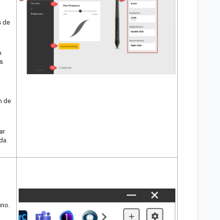
s de
n
as
n de
ar
da.
3
ino.