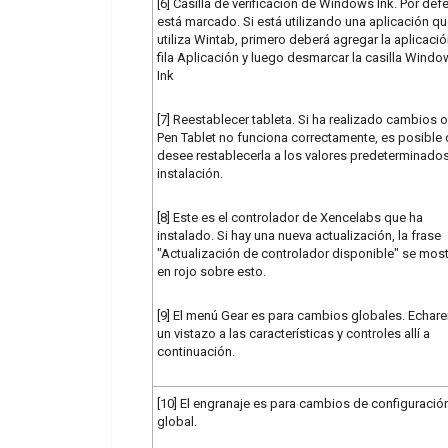
[6] Casilla de verificación de Windows Ink. Por def
está marcado. Si está utilizando una aplicación q
utiliza Wintab, primero deberá agregar la aplicació
fila Aplicación y luego desmarcar la casilla Wind
Ink
[7] Reestablecer tableta. Si ha realizado cambios o
Pen Tablet no funciona correctamente, es posible
desee restablecerla a los valores predeterminado
instalación.
[8] Este es el controlador de Xencelabs que ha
instalado. Si hay una nueva actualización, la frase
"Actualización de controlador disponible" se most
en rojo sobre esto.
[9] El menú Gear es para cambios globales. Echa
un vistazo a las características y controles allí a
continuación.
[10] El engranaje es para cambios de configuració
global.