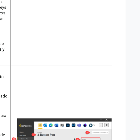
s
Keys
vos
 una
 de
s y
pto
nado.
para
 de