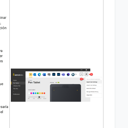
inar
,
ación
ya
er
es
ue
saría
el