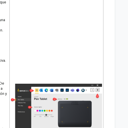
 que
 una
n.
iva.
 De
 a
ión y