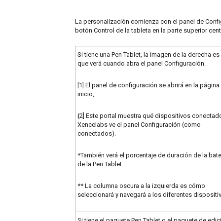
La personalización comienza con el panel de Config
botón Control de la tableta en la parte superior cent
Si tiene una Pen Tablet, la imagen de la derecha es 
que verá cuando abra el panel Configuración.
[1] El panel de configuración se abrirá en la página
inicio,
{2] Este portal muestra qué dispositivos conectad
Xencelabs ve el panel Configuración (como
conectados).
*También verá el porcentaje de duración de la bate
de la Pen Tablet.
** La columna oscura a la izquierda es cómo
seleccionará y navegará a los diferentes dispositi
Si tiene el paquete Pen Tablet o el paquete de edic