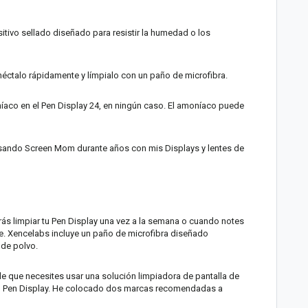
itivo sellado diseñado para resistir la humedad o los
néctalo rápidamente y límpialo con un paño de microfibra.
aco en el Pen Display 24, en ningún caso. El amoníaco puede
sando Screen Mom durante años con mis Displays y lentes de
erás limpiar tu Pen Display una vez a la semana o cuando notes
ie. Xencelabs incluye un paño de microfibra diseñado
 de polvo.
le que necesites usar una solución limpiadora de pantalla de
tu Pen Display. He colocado dos marcas recomendadas a