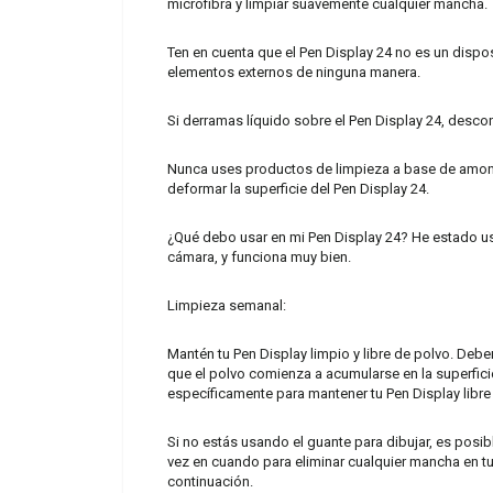
microfibra y limpiar suavemente cualquier mancha.
Ten en cuenta que el Pen Display 24 no es un dispos
elementos externos de ninguna manera.
Si derramas líquido sobre el Pen Display 24, desco
Nunca uses productos de limpieza a base de amoní
deformar la superficie del Pen Display 24.
¿Qué debo usar en mi Pen Display 24? He estado u
cámara, y funciona muy bien.
Limpieza semanal:
Mantén tu Pen Display limpio y libre de polvo. Deb
que el polvo comienza a acumularse en la superfic
específicamente para mantener tu Pen Display libre
Si no estás usando el guante para dibujar, es posib
vez en cuando para eliminar cualquier mancha en 
continuación.