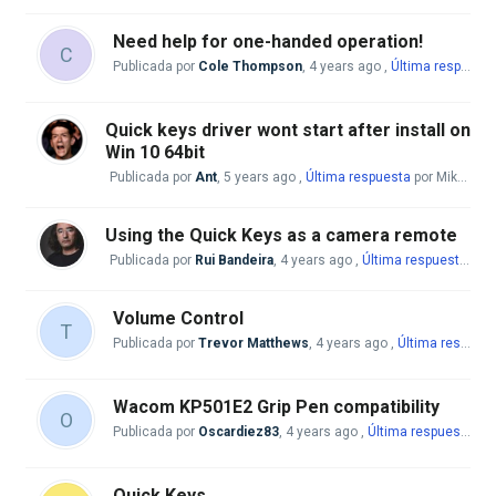
Need help for one-handed operation!
C
Publicada por
Cole Thompson
,
4 years ago
,
Última respuesta
Quick keys driver wont start after install on
Win 10 64bit
Publicada por
Ant
,
5 years ago
,
Última respuesta
por Mike McBride
Using the Quick Keys as a camera remote
Publicada por
Rui Bandeira
,
4 years ago
,
Última respuesta
por 
Volume Control
T
Publicada por
Trevor Matthews
,
4 years ago
,
Última respuesta
Wacom KP501E2 Grip Pen compatibility
O
Publicada por
Oscardiez83
,
4 years ago
,
Última respuesta
por
Quick Keys