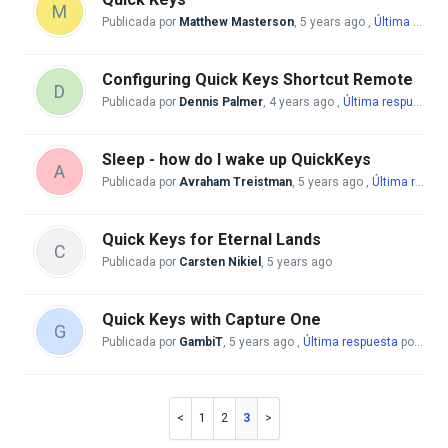
M
Publicada por
Matthew Masterson
,
5 years ago
,
Última respuesta
Configuring Quick Keys Shortcut Remote
D
Publicada por
Dennis Palmer
,
4 years ago
,
Última respuesta
p
Sleep - how do I wake up QuickKeys
A
Publicada por
Avraham Treistman
,
5 years ago
,
Última respuesta
Quick Keys for Eternal Lands
C
Publicada por
Carsten Nikiel
,
5 years ago
Quick Keys with Capture One
G
Publicada por
GambiT
,
5 years ago
,
Última respuesta
por Mike McBride
1
2
3