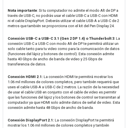
Nota importante
: Si tu computador no admite el modo Alt de DP a
través de USB-C, no podrás usar el cable USB-C a USB-C con HDMI
ni el cable DisplayPort. Deberás utilizar el cable USB-A a USB-C de 2
metros que también se proporciona con el kit del Pen Display 24.
Conexión USB-C a USB-C 3.1 (Gen 2 DP 1.4) o Thunderbolt 3
: La
conexión USB-C a USB-C con modo Alt de DP te permitirá utilizar un
solo cable tanto para tu video como para la comunicación de datos
(funciones del lápiz y botones de control). Esta conexión admite
hasta 40 Gbps de ancho de banda de video y 25 Gbps de
transferencia de datos.
Conexión HDMI 2.1:
La conexión HDMI te permitirá mostrar los
1.06 mil millones de colores completos, pero también requerirá que
uses el cable USB-A a USB-C de 2 metros. La razón de la necesidad
de usar el cable USB en conjunto con el cable de video es permitir
que las funciones del lápiz y los botones de control se transmitan al
computador ya que HDMI solo admite datos de señal de video. Esta
conexión admite hasta 48 Gbps de ancho de banda.
Conexión DisplayPort 2.1:
La conexión DisplayPort te permitirá
mostrar los 1.06 mil millones de colores completos y también