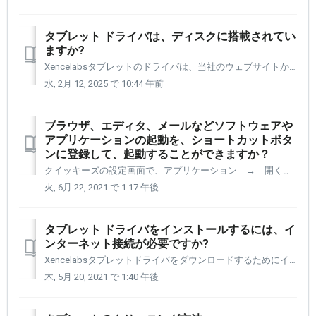
タブレット ドライバは、ディスクに搭載されてい
ますか?
Xencelabsタブレットのドライバは、当社のウェブサイトからダウンロードする必要があります。 Xencelabs.comをクリックし、[ドライバのダウンロード] を選択し、オペレーティング システムのドライバのバージョンを選択します。 ご質問などは、Supportjp@xencelabs.c...
水, 2月 12, 2025 で 10:44 午前
ブラウザ、エディタ、メールなどソフトウェアや
アプリケーションの起動を、ショートカットボタ
ンに登録して、起動することができますか？
クイッキーズの設定画面で、アプリケーション → 開く／実行する・・・ にて設定できます。 ソフトウェアやアプリの実行ファイルの保存先は、ソフトウェアやアプリによって違うため、例えば以下の様な手順などで探してください。 例：【Windows10】アプリの実行ファイルの場所（パス...
火, 6月 22, 2021 で 1:17 午後
タブレット ドライバをインストールするには、イ
ンターネット接続が必要ですか?
Xencelabsタブレットドライバをダウンロードするためにインターネットに接続している必要があります。 Xencelabs ドライバの最新バージョンは、 https://www.xencelabs.com/jp/support/download-drivers/ にあります。
木, 5月 20, 2021 で 1:40 午後