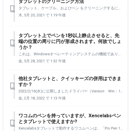
タブレットのクリーニング方法
タブレット、ケーブル、およびペン をクリーニングするには、ディスプレイタイプのクリーナーを使用し、マイクロファイバーなどの布で、軽く拭き 掃除することをお勧めします。 タブレット、ペン、アクセサリーは繊細な電子機器であり、水分が多すぎると故障の原因になりますのでご注意ください。 ウイルスからタブ...
木, 5月 20, 2021 で 1:19 午後
タブレット上でペンを1秒以上静止させると、先
端の位置の周りに円が形成されます。何故でしょ
うか？
これは、Windowsオペレーティングシステムの機能であり、「長押しして右クリック」と呼ばれます。これはデフォルトではアクティブではありませんが、ある時点で選択された場合、予期しない動作が発生する可能性があります。 コントロールパネルのペンとタッチの設定に移動します。[ペンオプション]タブを選択します。...
金, 5月 28, 2021 で 1:32 午後
他社タブレットと、クイッキーズの併用はできま
すか？
2022/2/16(水)に公開しましたドライバー（Version Win：1.2.1-14以降、Mac：1.2.1.-18以降）を使うことで、他社タブレットとクイッキーズの併用が可能になりました。 ドライバーのダウンロード | Xencelabs -----------------------------...
金, 2月 18, 2022 で 1:13 午後
ワコムのペンを持っていますが、Xencelabsペン
とタブレットで使えますか?
Xencelabsタブレットで動作するワコムペンは、「Pro Pen 1 (KP503E)」 です。但し、Pro Pens のサイドスイッチの使用は非常に限られていますので、機能しない場合もあります。 Xencelabsタブレットでは、Xencelabsペンまたは 3ボタンペンを使用することをお勧めしま...