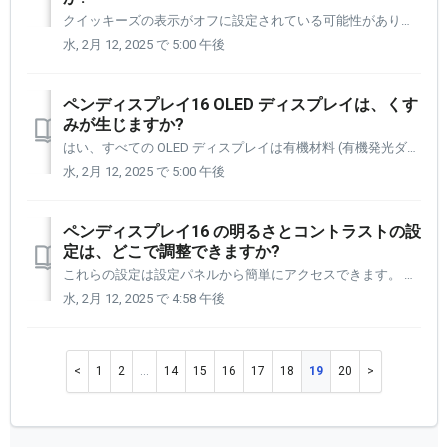
クイッキーズの表示がオフに設定されている可能性があります。以下の手順に従って、そのことを確認してください。 設定パネルを開いてください: [1] 左側のナビゲーション列からクイッキーズを選択します。 [2] 右上のカスタマイズドロップダウンメニューをクリックします。 [3] 次...
水, 2月 12, 2025 で 5:00 午後
ペンディスプレイ16 OLED ディスプレイは、くす
みが生じますか?
はい、すべての OLED ディスプレイは有機材料 (有機発光ダイオード) で製造されているため、くすみが生じる可能性があります。 Xencelabs は、Xencelabs OLED ディスプレイのくすみを最小限に抑え、寿命を最大化する機能を組み込んだ高品質の OLED パネルを選択しました。 ...
水, 2月 12, 2025 で 5:00 午後
ペンディスプレイ16 の明るさとコントラストの設
定は、どこで調整できますか?
これらの設定は設定パネルから簡単にアクセスできます。 設定パネルを開く必要があります。 [1] 左側のナビゲーション列からデバイス設定を選択します。 [2] 次にクイックアクションを選択します。 [3] セレクタースイッチを左または右に動かして、希望のレベルに達するまで、ペンデ...
水, 2月 12, 2025 で 4:58 午後
1
2
…
14
15
16
17
18
19
20