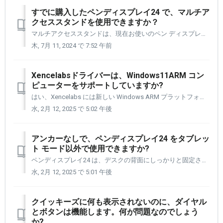
すでに購入したペンディスプレイ24 で、マルチア
クセススタンドを使用できますか？
マルチアクセススタンドは、現在お使いのペン ディスプレイ24 と一緒に使用できます。 チルトスタンドをペン ディスプレイ24 の背面に固定している 4 本のネジを外す必要があります。 外したら、マルチアクセススタンドケーブルハブを、ペン ディスプレイ24 の背面に接続できます。 ガイドに従って、最初...
木, 7月 11, 2024 で 7:52 午前
Xencelabsドライバーは、Windows11ARM コン
ピューターをサポートしていますか?
はい、Xencelabs には新しい Windows ARM プラットフォーム用のドライバーがあります。以下のリンクを使用して、ドライバー ページで見つけることができます。 ドライバー リンク: https://www.xencelabs.com/jp/support/download-drivers ...
水, 2月 12, 2025 で 5:02 午後
アンカーなしで、ペンディスプレイ24 をタブレッ
ト モード以外で使用できますか?
ペンディスプレイ24 は、デスクの背面にしっかりと固定されていない限り、デスク外で使用するようには設計されていません。 クイック スタート ガイド (QSG 英語版) に記載されている手順に従って、デスク外モードを設定するのはお客様の責任であることにご注意ください。 これらの指示に従わないと、ペ...
水, 2月 12, 2025 で 5:01 午後
クイッキーズに何も表示されないのに、ダイヤル
とボタンは機能します。何が問題なのでしょう
か?