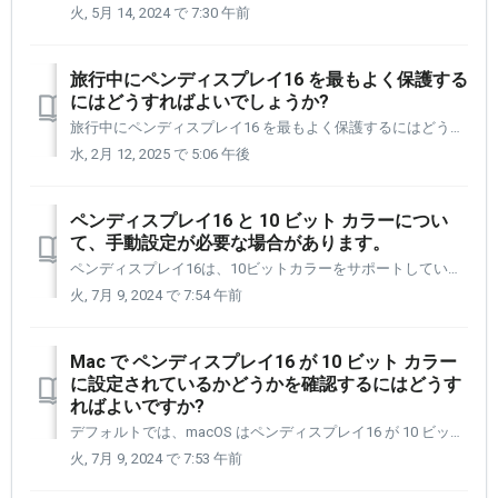
火, 5月 14, 2024 で 7:30 午前
旅行中にペンディスプレイ16 を最もよく保護する
にはどうすればよいでしょうか?
旅行中にペンディスプレイ16 を最もよく保護するにはどうすればよいでしょうか? ペンディスプレイ16 は持ち運びやすく、簡単に持ち運べるように設計されています。以下は、ペンディスプレイ16 を持って旅行する際に覚えておくべきいくつかのことがあります。 可能な場合は、ペンディスプレイ16 に付属の保護...
水, 2月 12, 2025 で 5:06 午後
ペンディスプレイ16 と 10 ビット カラーについ
て、手動設定が必要な場合があります。
ペンディスプレイ16は、10ビットカラーをサポートしているため、お客様のビデオグラフィックカードが10ビットカラーをサポートしている限り、10億7000万色を表示できます。 但し、Windows ラップトップと MacBook Air では、PD16 は自動的に 10 ビットとして認識されますが、デスク...
火, 7月 9, 2024 で 7:54 午前
Mac で ペンディスプレイ16 が 10 ビット カラー
に設定されているかどうかを確認するにはどうす
ればよいですか?
デフォルトでは、macOS はペンディスプレイ16 が 10 ビットの色で動作します。 システム レポートのグラフィックス/ディスプレイ レポートにアクセスすると、ペンディスプレイ16 が 10 ビットの色で動作していることを確認できます。 右側のレポートにアクセスするには: 左上隅の...
火, 7月 9, 2024 で 7:53 午前