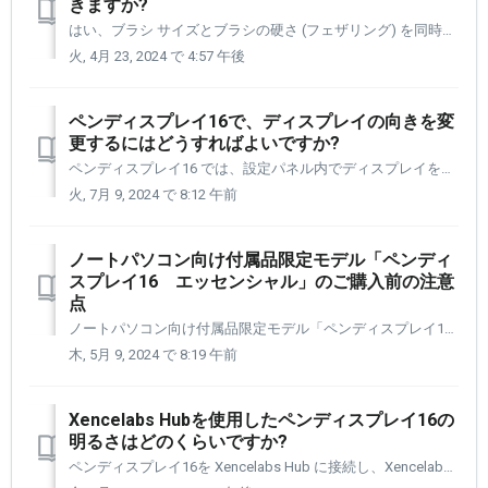
きますか?
はい、ブラシ サイズとブラシの硬さ (フェザリング) を同時に変更できます。 これには、キーストロークとマウスのクリックを組み合わせる必要があります。 Windows コマンド: Control + Alt + 右クリック Mac コマンド: Control + Option + 左クリ...
火, 4月 23, 2024 で 4:57 午後
ペンディスプレイ16で、ディスプレイの向きを変
更するにはどうすればよいですか?
ペンディスプレイ16 では、設定パネル内でディスプレイを回転するコントロールを提供しています。 この機能を実行するためにビデオ カード コントロールにアクセスする必要はなくなりました。 [1] メニューを展開できます。 [2] 次に、ディスプレイを配置する方向を選択します。
火, 7月 9, 2024 で 8:12 午前
ノートパソコン向け付属品限定モデル「ペンディ
スプレイ16 エッセンシャル」のご購入前の注意
点
ノートパソコン向け付属品限定モデル「ペンディスプレイ16 エッセンシャル」では、以下の注意点があります。 ご購入前にご確認をお勧めします。 1.接続するパソコンは、電源(15W)を供給できるUSB-C(DP altモード)ポートが必要です。 2.HDMIやDisplay Portで接続する必要がある...
木, 5月 9, 2024 で 8:19 午前
Xencelabs Hubを使用したペンディスプレイ16の
明るさはどのくらいですか?
ペンディスプレイ16を Xencelabs Hub に接続し、Xencelabs Hub を壁のコンセントに接続すると、300 カンデラ (または 300 cd/m2) になります。 Xencelabs ハブを使用していない場合、輝度は少なくとも 170 cd/m2 ですが、コンピュータの USB-C ...