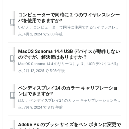
コンピューターで同時に 2 つのワイヤレスレシー
バを使用できますか?
いいえ、コンピューターで同時に使用できるワイヤレスレシーバは 1 つだけです。 ワイヤレスレシーバには、1 台のペンタブレット + クイッキーズ、または 2 台のクイッキーズを接続できます。 2 つのワイヤレスレシーバが接続されている様子は次のようになります。 [デバイス設定] パネル...
火, 4月 2, 2024 で 2:00 午後
MacOS Sonoma 14.4 USB デバイスが動作しない
のですが、解決策はありますか？
MacOS Sonoma 14.4 のリリースにより、USB デバイスの動作方法とオペレーティング システムへの接続方法において、HUBインターフェイスのセットアップが少し変わったようです。 これは特に MacBook に関連しているようですが、MacBook 以外の Mac デバイスを使用していて、...
水, 2月 12, 2025 で 5:08 午後
ペンディスプレイ24 のカラー キャリブレーショ
ンはできますか?
はい、ペンディスプレイ24 のカラー キャリブレーションを行うことができます。その前に、30 分以上ウォーム アップし、[設定] パネルのカラー スペースを Pantone に設定する必要があります。 以下の手順では、ペンディスプレイ 24 を Pantone カラー スペースに設定する手順を説明します...
火, 7月 9, 2024 で 8:13 午前
Adobe Ps のブラシ サイズをペン ボタンに変更で