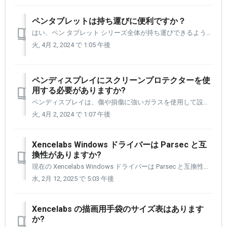
ペンタブレットは持ち運びに便利ですか？
はい、ペン タブレット シリーズ全体が持ち運びできるように設計されています。 オフィスや学校、あるいは楽しい芸術旅行に持っていっても、ペンタブレットの動きに感動するでしょう。 すべてのペン タブレットにはトラベル スリーブが付属しています。 これにより、ペン タブレットとペン タブレットのすべての付属品...
火, 4月 2, 2024 で 1:05 午後
ペンディスプレイにスクリーンプロテクターを使
用する必要がありますか?
ペンディスプレイは、傷や損傷に強いガラスを使用して設計されています。 ペン ディスプレイ 24 にはスクリーン プロテクターは必要ありません。また、スクリーン プロテクターの使用も推奨されていません。また、スクリーン プロテクターを使用すると、ペン ディスプレイの表面に大量のぎらつきが生じる可能性があります。 ...
火, 4月 2, 2024 で 1:07 午後
Xencelabs Windows ドライバーは Parsec と互
換性がありますか?
現在の Xencelabs Windows ドライバーは Parsec と互換性がありません。 ドライバー チームは、Parsec で使用できる Windows ドライバーのベータ版を開発しました。 Parsec でテスト中の Windows バージョンのドライバーがあり、その環境内で実行されます。 ...
水, 2月 12, 2025 で 5:03 午後
Xencelabs の描画用手袋のサイズ表はあります
か?