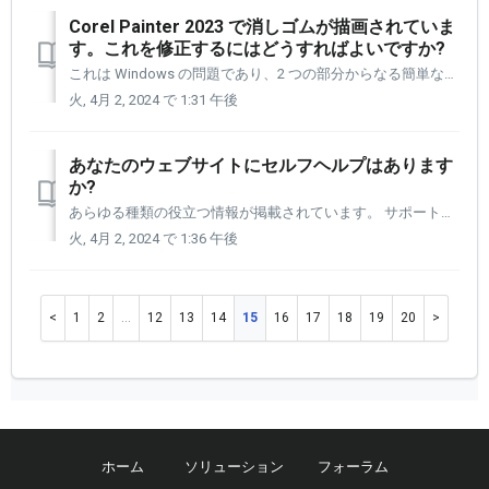
Corel Painter 2023 で消しゴムが描画されていま
す。これを修正するにはどうすればよいですか?
これは Windows の問題であり、2 つの部分からなる簡単な修正方法があります。 [設定]パネルを開く必要があります。 [1] 次に、アプリケーション行のペインタアイコンをクリックします。 Corel Painter 2023 を [アプリケーション] 行に追加していない場合の手順を以下に...
火, 4月 2, 2024 で 1:31 午後
あなたのウェブサイトにセルフヘルプはあります
か?
あらゆる種類の役立つ情報が掲載されています。 サポートページは下記URLにございます。 https://www.xencelabs.com/jp/support これは 6 ページに分かれており、アクセスして使用できるさまざまな種類の情報がすべて含まれています。 各ページの基本をリストし...
火, 4月 2, 2024 で 1:36 午後
1
2
…
12
13
14
15
16
17
18
19
20
ホーム
ソリューション
フォーラム