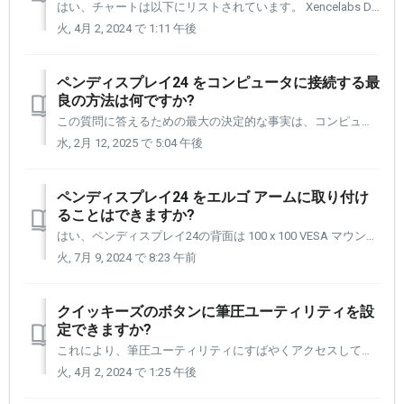
はい、チャートは以下にリストされています。 Xencelabs Drawing Gloves には 3 つのサイズがあります。 小、中、大。 スタンダード ブラックまたはスペシャル エディションのネブ ホワイトもあります。 ペンタブレットとペンディスプレイの両方から使える手袋です。 Xencel...
火, 4月 2, 2024 で 1:11 午後
ペンディスプレイ24 をコンピュータに接続する最
良の方法は何ですか?
この質問に答えるための最大の決定的な事実は、コンピュータにどのようなビデオ ポートがあるかということです。 これには、あなた側で少し調査する必要があります。 コンピュータのマニュアルを参照するか、コンピュータの製造元の Web サイトにアクセスして、コンピュータ モデルの正確なビデオ ポートの仕様を確認してくだ...
水, 2月 12, 2025 で 5:04 午後
ペンディスプレイ24 をエルゴ アームに取り付け
ることはできますか?
はい、ペンディスプレイ24の背面は 100 x 100 VESA マウントを受け入れるように設計されています。 この仕事を行うブランドは数多くありますが、エルゴトロンはこの分野のトップメーカーです。 https://www.ergotron.com/ja-jp/ どのメーカーを選択する場...
火, 7月 9, 2024 で 8:23 午前
クイッキーズのボタンに筆圧ユーティリティを設
定できますか?
これにより、筆圧ユーティリティにすばやくアクセスして、その場で筆圧を調整できます。 まず、Xencelabs 設定パネルを開きます。 [1] 左側のナビゲーション列からクイッキーズを選択します。 [2] 筆圧ユーティリティを設定したいアプリケーションを選択して開きます。 [...
火, 4月 2, 2024 で 1:25 午後