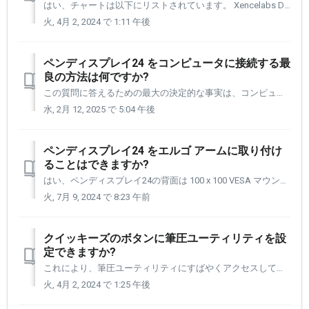
はい、チャートは以下にリストされています。 Xencelabs Drawing Gloves には 3 つのサイズがあります。 小、中、大。 スタンダード ブラックまたはスペシャル エディションのネブ ホワイトもあります。 ペンタブレットとペンディスプレイの両方から使える手袋です。 Xencel...
火, 4月 2, 2024 で 1:11 午後
ペンディスプレイ24 をコンピュータに接続する最
良の方法は何ですか?
この質問に答えるための最大の決定的な事実は、コンピュータにどのようなビデオ ポートがあるかということです。 これには、あなた側で少し調査する必要があります。 コンピュータのマニュアルを参照するか、コンピュータの製造元の Web サイトにアクセスして、コンピュータ モデルの正確なビデオ ポートの仕様を確認してくだ...
水, 2月 12, 2025 で 5:04 午後
ペンディスプレイ24 をエルゴ アームに取り付け
ることはできますか?
はい、ペンディスプレイ24の背面は 100 x 100 VESA マウントを受け入れるように設計されています。 この仕事を行うブランドは数多くありますが、エルゴトロンはこの分野のトップメーカーです。 https://www.ergotron.com/ja-jp/ どのメーカーを選択する場...
火, 7月 9, 2024 で 8:23 午前
クイッキーズのボタンに筆圧ユーティリティを設
定できますか?
これにより、筆圧ユーティリティにすばやくアクセスして、その場で筆圧を調整できます。 まず、Xencelabs 設定パネルを開きます。 [1] 左側のナビゲーション列からクイッキーズを選択します。 [2] 筆圧ユーティリティを設定したいアプリケーションを選択して開きます。 [...
火, 4月 2, 2024 で 1:25 午後