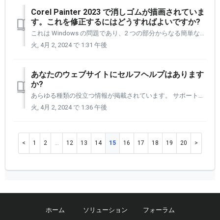
Corel Painter 2023 で消しゴムが描画されていま
す。これを修正するにはどうすればよいですか?
これは Windows の問題であり、2 つの部分からなる簡単な修正方法があります。 [設定]パネルを開く必要があります。 [1] 次に、アプリケーション行のペインタアイコンをクリックします。 Corel Painter 2023 を [アプリケーション] 行に追加していない場合の手順を以下に...
火, 4月 2, 2024 で 1:31 午後
あなたのウェブサイトにセルフヘルプはあります
か?
あらゆる種類の役立つ情報が掲載されています。 サポートページは下記URLにございます。 https://www.xencelabs.com/jp/support これは 6 ページに分かれており、アクセスして使用できるさまざまな種類の情報がすべて含まれています。 各ページの基本をリストし...
火, 4月 2, 2024 で 1:36 午後
1
2
…
12
13
14
15
16
17
18
19
20
ホーム
ソリューション
フォーラム