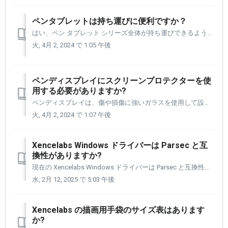
ペンタブレットは持ち運びに便利ですか？
はい、ペン タブレット シリーズ全体が持ち運びできるように設計されています。 オフィスや学校、あるいは楽しい芸術旅行に持っていっても、ペンタブレットの動きに感動するでしょう。 すべてのペン タブレットにはトラベル スリーブが付属しています。 これにより、ペン タブレットとペン タブレットのすべての付属品...
火, 4月 2, 2024 で 1:05 午後
ペンディスプレイにスクリーンプロテクターを使
用する必要がありますか?
ペンディスプレイは、傷や損傷に強いガラスを使用して設計されています。 ペン ディスプレイ 24 にはスクリーン プロテクターは必要ありません。また、スクリーン プロテクターの使用も推奨されていません。また、スクリーン プロテクターを使用すると、ペン ディスプレイの表面に大量のぎらつきが生じる可能性があります。 ...
火, 4月 2, 2024 で 1:07 午後
Xencelabs Windows ドライバーは Parsec と互
換性がありますか?
現在の Xencelabs Windows ドライバーは Parsec と互換性がありません。 ドライバー チームは、Parsec で使用できる Windows ドライバーのベータ版を開発しました。 Parsec でテスト中の Windows バージョンのドライバーがあり、その環境内で実行されます。 ...
水, 2月 12, 2025 で 5:03 午後
Xencelabs の描画用手袋のサイズ表はあります
か?