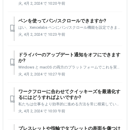
火, 4月 2, 2024 で 10:20 午前
ペンを使ってパン/スクロールできますか?
はい、Xencelabs ペンにパン/スクロール機能を設定できます。 この機能は Windows と Mac の両方のプラットフォームで利用でき、ペンまたはクイッキーズのボタンを押すことでアクティブ化できます。 ナビゲーション選択でパン/スクロールを使用するには、Windows ドライバー 1....
火, 4月 2, 2024 で 10:23 午前
ドライバーのアップデート通知をオフにできます
か?
Windows と macOS の両方のプラットフォームでこれを実行できるようになりました。 Windows ドライバー 1.3.0-33 または macOS ドライバー 1.3.-43 以前を使用する必要があります。 以下の手順では、設定パネルを開いたときにエンド ユーザーにドライバーの更新が...
火, 4月 2, 2024 で 10:27 午前
ワークフローに合わせてクイッキーズを最適化す
るにはどうすればよいですか?
私たちは仕事をより効率的に進める方法を常に模索しています。 クイッキーズを最適化することは、ワークフローを強化するのに役立つ優れた方法です。 それを助けるために、以下にいくつかの手順を追加しました。 これらの提案は、Windows と macOS の両方のプラットフォームで機能します。 右の画...
火, 4月 2, 2024 で 10:33 午前
ブレスレットや指輪でタブレットの表面を傷つけ