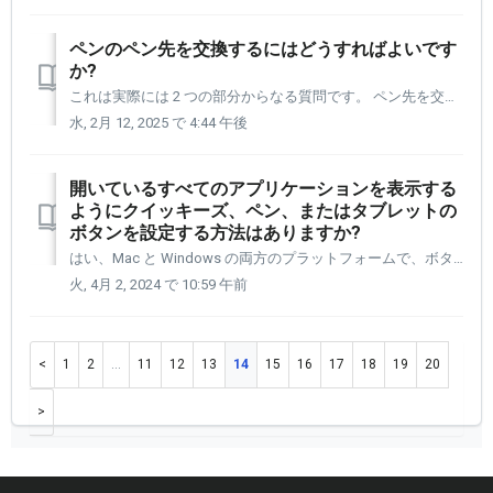
ペンのペン先を交換するにはどうすればよいです
か?
これは実際には 2 つの部分からなる質問です。 ペン先を交換する必要があるのはいつですか? ペン先を交換するにはどうすればよいですか? 最初の質問に取り組みましょう。 ペン先はいつ交換する必要がありますか? お客様には、曜日を決めて、毎週その日に、自分が使っているペンを持って、ペン...
水, 2月 12, 2025 で 4:44 午後
開いているすべてのアプリケーションを表示する
ようにクイッキーズ、ペン、またはタブレットの
ボタンを設定する方法はありますか?
はい、Mac と Windows の両方のプラットフォームで、ボタンをクイッキーズ、ペン、またはタブレットに割り当てることができます。ボタンを押すと、開いているすべてのアプリケーションが表示され、選択したアプリケーションにジャンプできるようになります。 キーボードの組み合わせは次のとおりです。 Wi...
火, 4月 2, 2024 で 10:59 午前
1
2
…
11
12
13
14
15
16
17
18
19
20