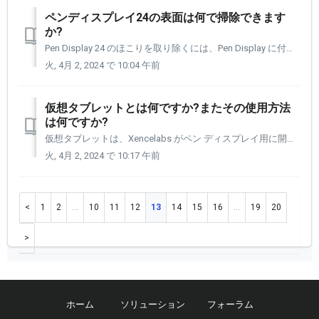
ペンディスプレイ24の表面は何で掃除できます
か?
Pen Display 24 のほこりを取り除くには、Pen Display に付属のマイクロファイバー クロスを使用することをお勧めします。 汚れがある場合は、以下の製品のいずれかをマイクロファイバークロスに軽くスプレーし、汚れを優しく拭き取ってください。 Pen Display 24 は、い...
火, 4月 2, 2024 で 10:04 午前
仮想タブレットとは何ですか?またその使用方法
は何ですか?
仮想タブレットは、Xencelabs がペン ディスプレイ用に開発した新機能です。 複数のディスプレイで作業していて、描画しているディスプレイとは別のディスプレイにブラシやカラー パレット、その他のツールや参照を表示したい場合は、仮想タブレットを使用すると、別のディスプレイから必要なものをすばやく選択できます。...
火, 4月 2, 2024 で 10:17 午前
1
2
…
10
11
12
13
14
15
16
…
19
20
ホーム
ソリューション
フォーラム