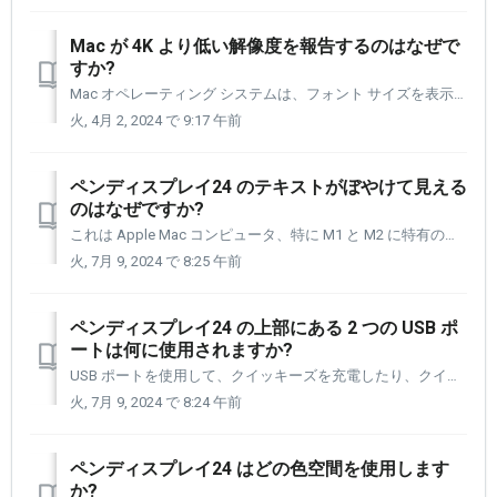
Mac が 4K より低い解像度を報告するのはなぜで
すか?
Mac オペレーティング システムは、フォント サイズを表示するのに最適な解像度とみなされる解像度を使用してフォント サイズを管理します。 これは多くの場合、フォント サイズを大きくするために、同等の低い解像度を使用することを意味します。 Mac オペレーティング システムでは、たとえば、ディスプレイが...
火, 4月 2, 2024 で 9:17 午前
ペンディスプレイ24 のテキストがぼやけて見える
のはなぜですか?
これは Apple Mac コンピュータ、特に M1 と M2 に特有のものです。 このトピックについて詳しくは、次の記事をご覧ください。 https://machow2.com/external-display-problems/ 次の提案を試すこともできます。 [1] [環境設定] >...
火, 7月 9, 2024 で 8:25 午前
ペンディスプレイ24 の上部にある 2 つの USB ポ
ートは何に使用されますか?
USB ポートを使用して、クイッキーズを充電したり、クイッキーズ用のワイヤレスレシーバを接続したり、サム ドライブを接続して作業中の画像をダウンロードしたりできます。 [1,2] 右の画像は、ペンディスプレイ24 の上部、電源オン/オフ ボタンの左右にある 2 つの USB ポートを示しています。 ...
火, 7月 9, 2024 で 8:24 午前
ペンディスプレイ24 はどの色空間を使用します
か?