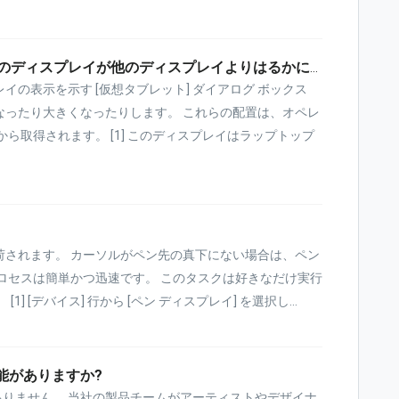
仮想タブレットを使用すると、一部のディスプレイが他のディスプレイよりはるかに大きくなるのはなぜですか?
の表示を示す [仮想タブレット] ダイアログ ボックス
なったり大きくなったりします。 これらの配置は、オペレ
ら取得されます。 [1] このディスプレイはラップトップ
荷されます。 カーソルがペン先の真下にない場合は、ペン
ロセスは簡単かつ迅速です。 このタスクは好きなだけ実行
 [デバイス] 行から [ペン ディスプレイ] を選択し...
機能がありますか?
がありません。 当社の製品チームがアーティストやデザイナ