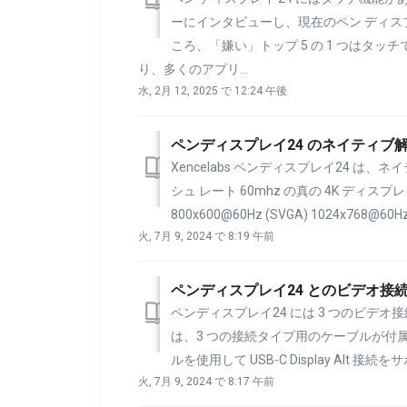
ーにインタビューし、現在のペン ディス
ころ、「嫌い」トップ 5 の 1 つはタ
り、多くのアプリ...
水, 2月 12, 2025 で 12:24 午後
ペンディスプレイ24 のネイティブ
Xencelabs ペンディスプレイ24 は、ネイ
シュ レート 60mhz の真の 4K デ
800x600@60Hz (SVGA) 1024x768@60Hz 
火, 7月 9, 2024 で 8:19 午前
ペンディスプレイ24 とのビデオ接
ペンディスプレイ24 には 3 つのビデ
は、3 つの接続タイプ用のケーブルが付属していま
ルを使用して USB-C Display Alt 
火, 7月 9, 2024 で 8:17 午前