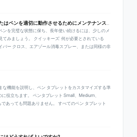
ペンタブレット、クイッキーズ、またはペンを適切に動作させるためにメンテナンスは必要ですか?
、ペンを完璧な状態に保ち、長年使い続けるには、少しのメ
見てみましょう。 クイッキーズ: 何が必要とされている
イバー クロス、エアゾール消毒スプレー、または同様の非
まな機能を説明し、ペン タブレットをカスタマイズする準
立ちます。 ペンタブレット Small、Medium、
いずれをお持ちであっても問題ありません。 すべてのペン タブレット
にはどうすればよいですか?