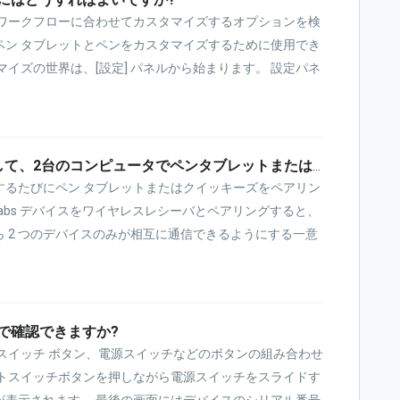
やワークフローに合わせてカスタマイズするオプションを検
ペン タブレットとペンをカスタマイズするために使用でき
イズの世界は、[設定] パネルから始まります。 設定パネ
2つ目のワイヤレスレシーバを購入して、2台のコンピュータでペンタブレットまたはクイッキーズを使用できますか?
するたびにペン タブレットまたはクイッキーズをペアリン
labs デバイスをワイヤレスレシーバとペアリングすると、
 2 つのデバイスのみが相互に通信できるようにする一意
で確認できますか?
スイッチ ボタン、電源スイッチなどのボタンの組み合わせ
ットスイッチボタンを押しながら電源スイッチをスライドす
が表示されます。 最後の画面にはデバイスのシリアル番号