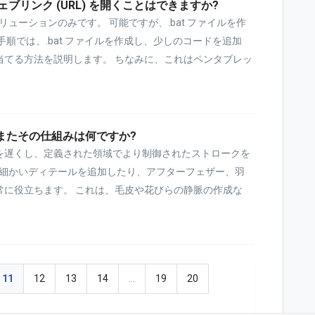
リンク (URL) を開くことはできますか?
 のソリューションのみです。 可能ですが、.bat ファイルを作
順では、.bat ファイルを作成し、少しのコードを追加
当てる方法を説明します。 ちなみに、これはペンタブレッ
またその仕組みは何ですか?
を遅くし、定義された領域でより制御されたストロークを
に細かいディテールを追加したり、アフターフェザー、羽
常に役立ちます。 これは、毛皮や花びらの静脈の作成な
11
12
13
14
…
19
20