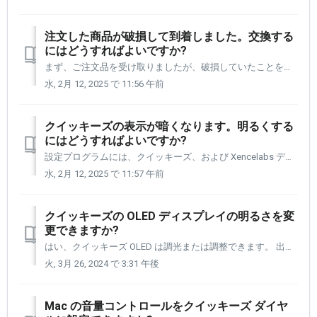
注文した商品が破損して到着しました。交換する
にはどうすればよいですか?
まず、ご注文品を受け取りましたが、破損していたことをお詫び申し上げます。 電子メール アドレス Support@xencelabs.com を使用してカスタマーサポートまでご連絡ください。 これによりチケットが作成され、カスタマーサポート エージェントに割り当てられます。 お問い合わせの際は、以...
水, 2月 12, 2025 で 11:56 午前
クイッキーズの表示が暗くなります。明るくする
にはどうすればよいですか?
設定プログラムには、クイッキーズ、および Xencelabs デバイスをお持ちの場合はペン タブレットの多くの側面にカスタム変更を加えることができるセクションがあります。 カスタム設定の 1 つは、OLED ディスプレイの明るさです。 選択できる選択肢は 4 つあります。 オフ 薄暗い 中...
水, 2月 12, 2025 で 11:57 午前
クイッキーズの OLED ディスプレイの明るさを変
更できますか?
はい、クイッキーズ OLED は調光または調整できます。 出荷時のクイッキーズでは、OLED の輝度が「明るい」に設定されています。 OLED ライトの明るさには 3 つの状態があります。 明るい 中くらい 薄暗い オフ ボタンコマンドに付けた名前が表示されないため、ライトをオフに設定するこ...
火, 3月 26, 2024 で 3:31 午後
Mac の音量コントロールをクイッキーズ ダイヤ