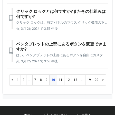
クリック ロックとは何ですか?またその仕組みは
何ですか?
クリック ロックは、設定パネルのマウス クリック機能の下にある機能です。 これをボタン (ペン、タブレット、またはクイッキーズ) に割り当てる必要があります。これをアクティブにすると、長押しとして機能し、テキストの塊を取得できるようになります。 必要な内容を強調表示したら、もう一度押すと、テキストをクリップボー...
火, 3月 26, 2024 で 3:55 午後
ペンタブレットの上部にあるボタンを変更できま
すか?
はい、ペンタブレットの上部にあるボタンを自由にカスタマイズできます。 これらは、ペン タブレットのさまざまな側面を制御するように設定できるため、コントロール ボタンと呼ばれます。 デフォルトでは、(左から右に) 設定パネルの起動、圧力の調整、表示の切り替えに設定されています。 当社のペン...
火, 3月 26, 2024 で 3:58 午後
1
2
…
7
8
9
10
11
12
13
…
19
20
ホーム
ソリューション
フォーラム