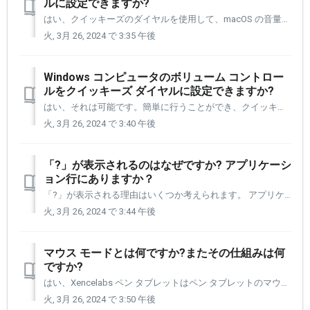
ルに設定できますか?
はい、クイッキーズのダイヤルを使用して、macOS の音量を上または下に調整できます。 まず、ダイヤル上の 4 つの選択肢の 1 つにボリューム コントロールを追加する必要があります。 以下の手順に従ってセットアップを進めてください。 まず設定パネルを開いてクイック キーを選択する必要があります。 ...
火, 3月 26, 2024 で 3:35 午後
Windows コンピュータのボリューム コントロー
ルをクイッキーズ ダイヤルに設定できますか?
はい、それは可能です。簡単に行うことができ、クイッキーズ ダイヤルのカスタマイズへの優れた入門書となります。 まず、設定パネルを開いて、クイッキーズのダイヤル コントロールにアクセスする必要があります。 右の画像は、ペン タブレットとクイッキーズの両方を持っている場合のデバイス ウィンドウがど...
火, 3月 26, 2024 で 3:40 午後
「?」が表示されるのはなぜですか? アプリケーシ
ョン行にありますか？
「?」が表示される理由はいくつか考えられます。 アプリケーション行に表示されます。 アプリケーションがアンインストールされたことが原因である可能性があります。 または、アプリケーションを更新して新しいバージョンとフォルダーを作成し、古いバージョンを削除しました。 どちらも「?」を生成します。 ...
火, 3月 26, 2024 で 3:44 午後
マウス モードとは何ですか?またその仕組みは何
ですか?
はい、Xencelabs ペン タブレットはペン タブレットのマウス モードをサポートしています。 マウス モードに関する FAQ をいくつか紹介します。 あなたのペンタブレットはマウスモードをサポートしていますか? タブレットはマウス モードをサポートしていますか? : Xencelabs ...
火, 3月 26, 2024 で 3:50 午後