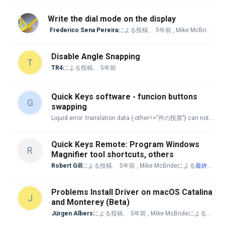
Write the dial mode on the display
Frederico Sena Pereira
による投稿、
5年前
, Mike McBrideによる
Disable Angle Snapping
T
TR4
による投稿、
5年前
Quick Keys software - funcion buttons
G
swapping
Liquid error: translation data {:other=>"件の投票"} can not be used with :count => 1. key 'one' is missing.
Quick Keys Remote: Program Windows
R
Magnifier tool shortcuts, others
Robert Gill
による投稿、
5年前
, Mike McBrideによる
最終返信
Problems Install Driver on macOS Catalina
J
and Monterey (Beta)
Jürgen Albers
による投稿、
5年前
, Mike McBrideによる
最終返