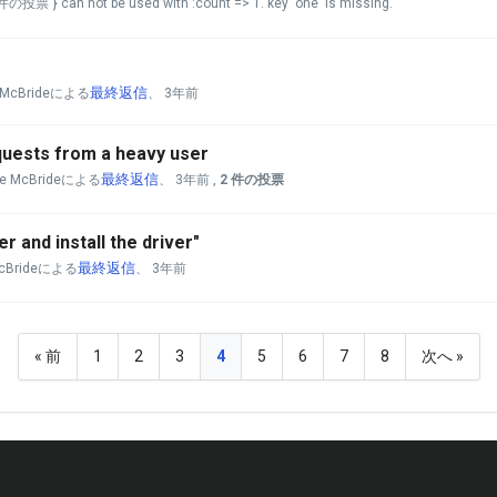
>"件の投票"} can not be used with :count => 1. key 'one' is missing.
最終返信
e McBrideによる
、
3年前
quests from a heavy user
最終返信
ke McBrideによる
、
3年前
,
2 件の投票
 and install the driver"
最終返信
McBrideによる
、
3年前
« 前
1
2
3
4
5
6
7
8
次へ »