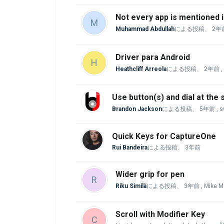
Not every app is mentioned 
M
Muhammad Abdullah
による投稿、
2年
Driver para Android
H
Heathcliff Arreola
による投稿、
2年前
,
Use button(s) and dial at the
Brandon Jackson
による投稿、
5年前
, 
Quick Keys for CaptureOne
Rui Bandeira
による投稿、
3年前
Wider grip for pen
R
Riku Similä
による投稿、
3年前
, Mike
Scroll with Modifier Key
C