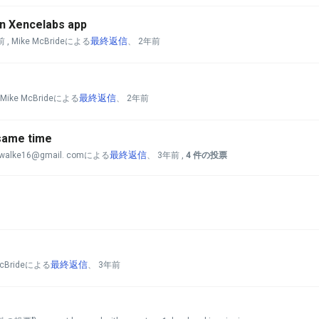
in Xencelabs app
最終返信
前
, Mike McBrideによる
、
2年前
最終返信
 Mike McBrideによる
、
2年前
 same time
最終返信
swalke16@gmail. comによる
、
3年前
,
4 件の投票
最終返信
 McBrideによる
、
3年前