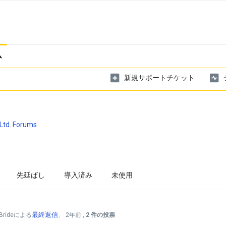
ム
新規サポートチケット
Ltd. Forums
先延ばし
導入済み
未使用
最終返信
cBrideによる
、
2年前
,
2 件の投票