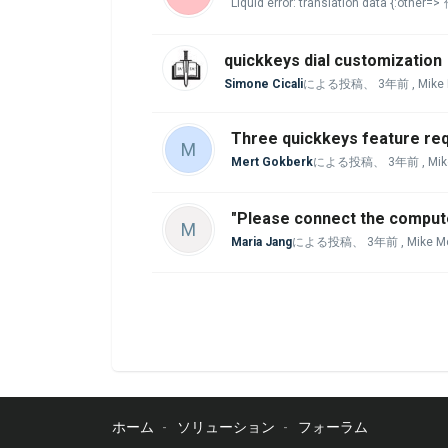
Liquid error: translation data {:other=
quickkeys dial customization
Simone Cicali
による投稿、
3年前
, Mik
Three quickkeys feature re
M
Mert Gokberk
による投稿、
3年前
, Mi
"Please connect the computer
M
Maria Jang
による投稿、
3年前
, Mike 
ホーム
ソリューション
フォーラム