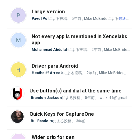
Large version
P
Pavel Pol
による投稿、
5年前
, Mike McBrideによる
最終返信
、
Not every app is mentioned in Xencelabs
M
app
Muhammad Abdullah
による投稿、
2年前
, Mike McBrideによる
Driver para Android
H
Heathcliff Arreola
による投稿、
2年前
, Mike McBrideによる
最
Use button(s) and dial at the same time
Brandon Jackson
による投稿、
5年前
, swalke16@gmail. comによる
Quick Keys for CaptureOne
Rui Bandeira
による投稿、
3年前
Wider grip for pen