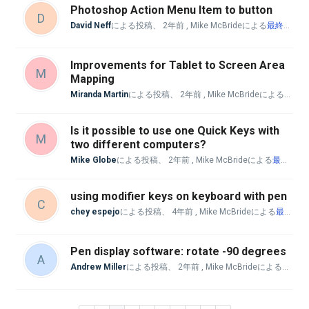
Photoshop Action Menu Item to button
D
David Neff
による投稿、
2年前
, Mike McBrideによる
最終返信
Improvements for Tablet to Screen Area
M
Mapping
Miranda Martin
による投稿、
2年前
, Mike McBrideによる
最終返
Is it possible to use one Quick Keys with
M
two different computers?
Mike Globe
による投稿、
2年前
, Mike McBrideによる
最終返信
using modifier keys on keyboard with pen
C
chey espejo
による投稿、
4年前
, Mike McBrideによる
最終返信
Pen display software: rotate -90 degrees
A
Andrew Miller
による投稿、
2年前
, Mike McBrideによる
最終返