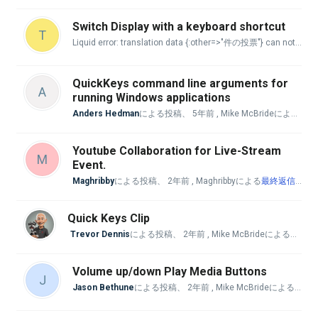
Switch Display with a keyboard shortcut
T
Liquid error: translation data {:other=>"件の投票"} can not be used with :count => 1. key 'one' is missing.
QuickKeys command line arguments for
A
running Windows applications
Anders Hedman
による投稿、
5年前
, Mike McBrideによる
最終
Youtube Collaboration for Live-Stream
M
Event.
Maghribby
による投稿、
2年前
, Maghribbyによる
最終返信
、
1
Quick Keys Clip
Trevor Dennis
による投稿、
2年前
, Mike McBrideによる
最終返
Volume up/down Play Media Buttons
J
Jason Bethune
による投稿、
2年前
, Mike McBrideによる
最終