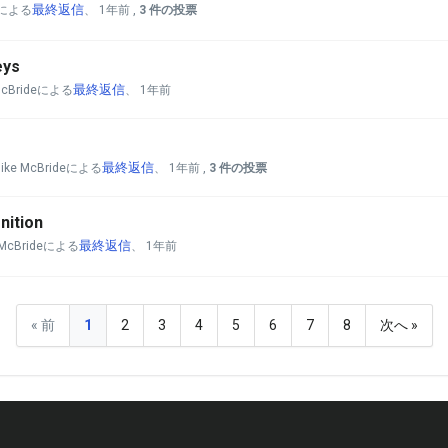
最終返信
deによる
、
1年前
,
3 件の投票
eys
最終返信
 McBrideによる
、
1年前
最終返信
Mike McBrideによる
、
1年前
,
3 件の投票
nition
最終返信
e McBrideによる
、
1年前
« 前
1
2
3
4
5
6
7
8
次へ »