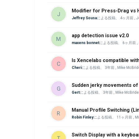
Modifier for Press-Drag vs
J
Jeffrey Sousa
による投稿、
4ヶ月前
, 
app detection issue v2.0
M
maxens bonnet
による投稿、
6ヶ月前
,
Is Xencelabs compatible wi
C
Cheri
による投稿、
3年前
, Mike McBr
Sudden jerky movements of p
G
Gert
による投稿、
3年前
, Mike McBri
Manual Profile Switching (Li
R
Robin Finley
による投稿、
11ヶ月前
, M
Switch Display with a keyboa
T