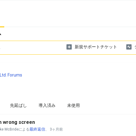
ム
新規サポートチケット
Ltd. Forums
先延ばし
導入済み
未使用
 on wrong screen
最終返信
ike McBrideによる
、
3ヶ月前