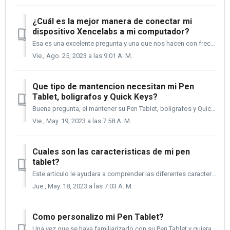
¿Cuál es la mejor manera de conectar mi
dispositivo Xencelabs a mi computador?
Esa es una excelente pregunta y una que nos hacen con frecuencia. Hay buenas y mejores formas de conectar tus dispositivos Xencelabs a tu computadora. E...
Vie., Ago. 25, 2023 a las 9:01 A. M.
Que tipo de mantencion necesitan mi Pen
Tablet, boligrafos y Quick Keys?
Buena pregunta, el mantener su Pen Tablet, boligrafos y Quick Keys en buen estado es esencial para que funcionen perfectamente y por una gran cantidad de ti...
Vie., May. 19, 2023 a las 7:58 A. M.
Cuales son las caracteristicas de mi pen
tablet?
Este articulo le ayudara a comprender las diferentes caracteristicas de su Pen Tablet y ayudarle a entender la terminologia para cuando este listo para pers...
Jue., May. 18, 2023 a las 7:03 A. M.
Como personalizo mi Pen Tablet?
Una vez que se haya familiarizado con su Pen Tablet y quiera explorar sus opciones para personalizarla para mejorar su flujo de trabajo, las siguientes inst...