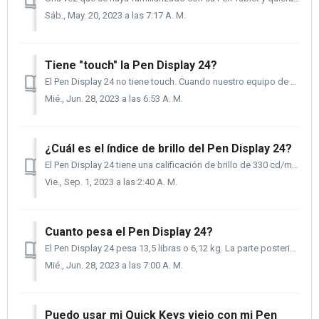
Sáb., May. 20, 2023 a las 7:17 A. M.
Tiene "touch" la Pen Display 24?
El Pen Display 24 no tiene touch. Cuando nuestro equipo de productos entrevistaba a artistas y diseñadores, preguntándoles sobre sus cinco "me gusta&qu...
Mié., Jun. 28, 2023 a las 6:53 A. M.
¿Cuál es el índice de brillo del Pen Display 24?
El Pen Display 24 tiene una calificación de brillo de 330 cd/m2. Tal vez te estés preguntando, ¿es esto importante? Y la respuesta corta es sí, es muy i...
Vie., Sep. 1, 2023 a las 2:40 A. M.
Cuanto pesa el Pen Display 24?
El Pen Display 24 pesa 13,5 libras o 6,12 kg. La parte posterior está perforada para aceptar un montaje VESA de 100 x 100 y no necesita una placa ...
Mié., Jun. 28, 2023 a las 7:00 A. M.
Puedo usar mi Quick Keys viejo con mi Pen