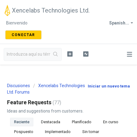
Xencelabs Technologies Ltd.
Bienvenido
Spanish...
CONECTAR
Discusiones
Xencelabs Technologies
Iniciar un nuevo tema
Ltd. Forums
Feature Requests
77
Ideas and suggestions from customers.
Reciente
Destacada
Planificado
En curso
Pospuesto
Implementado
Sin tomar