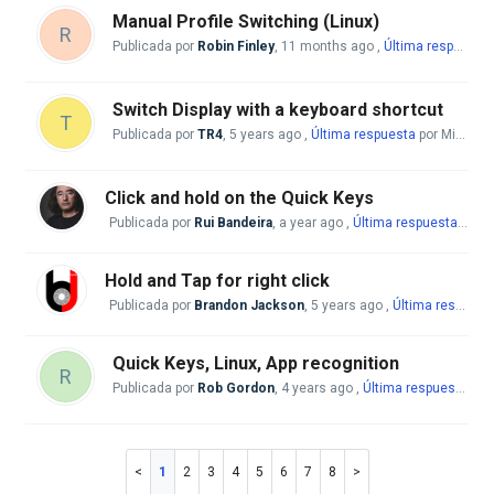
Manual Profile Switching (Linux)
R
Publicada por
Robin Finley
,
11 months ago
,
Última respuesta
Switch Display with a keyboard shortcut
T
Publicada por
TR4
,
5 years ago
,
Última respuesta
por Mike McBride
Click and hold on the Quick Keys
Publicada por
Rui Bandeira
,
a year ago
,
Última respuesta
por M
Hold and Tap for right click
Publicada por
Brandon Jackson
,
5 years ago
,
Última respuesta
Quick Keys, Linux, App recognition
R
Publicada por
Rob Gordon
,
4 years ago
,
Última respuesta
por
1
2
3
4
5
6
7
8