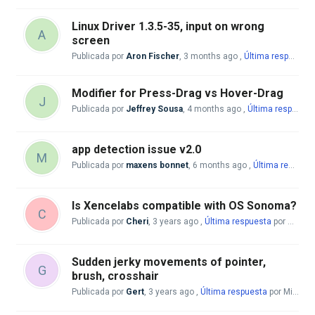
Linux Driver 1.3.5-35, input on wrong
A
screen
Publicada por
Aron Fischer
,
3 months ago
,
Última respuesta
Modifier for Press-Drag vs Hover-Drag
J
Publicada por
Jeffrey Sousa
,
4 months ago
,
Última respuesta
app detection issue v2.0
M
Publicada por
maxens bonnet
,
6 months ago
,
Última respuesta
Is Xencelabs compatible with OS Sonoma?
C
Publicada por
Cheri
,
3 years ago
,
Última respuesta
por Mike McBride
Sudden jerky movements of pointer,
G
brush, crosshair
Publicada por
Gert
,
3 years ago
,
Última respuesta
por Mike McBride