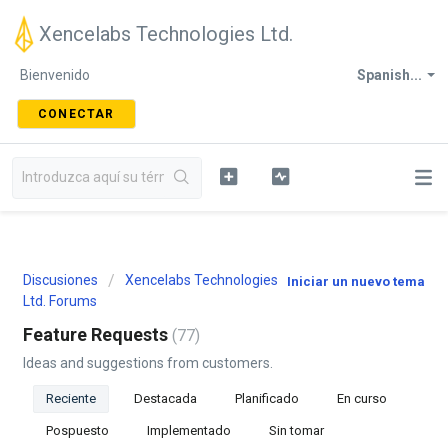
Xencelabs Technologies Ltd.
Bienvenido
Spanish...
CONECTAR
Discusiones
Xencelabs Technologies
Iniciar un nuevo tema
Ltd. Forums
Feature Requests
77
Ideas and suggestions from customers.
Reciente
Destacada
Planificado
En curso
Pospuesto
Implementado
Sin tomar