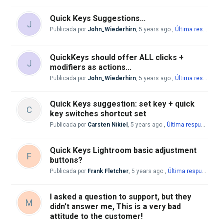
Quick Keys Suggestions...
J
Publicada por
John_Wiederhirn
,
5 years ago
,
Última respuesta
QuickKeys should offer ALL clicks +
J
modifiers as actions...
Publicada por
John_Wiederhirn
,
5 years ago
,
Última respuesta
Quick Keys suggestion: set key + quick
C
key switches shortcut set
Publicada por
Carsten Nikiel
,
5 years ago
,
Última respuesta
p
Quick Keys Lightroom basic adjustment
F
buttons?
Publicada por
Frank Fletcher
,
5 years ago
,
Última respuesta
p
I asked a question to support, but they
M
didn't answer me, This is a very bad
attitude to the customer!