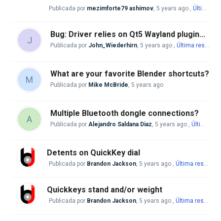
Publicada por
mezimforte79 ashimov
,
5 years ago
,
Última respuesta
Bug: Driver relies on Qt5 Wayland plugin...
J
Publicada por
John_Wiederhirn
,
5 years ago
,
Última respuesta
What are your favorite Blender shortcuts?
M
Publicada por
Mike McBride
,
5 years ago
Multiple Bluetooth dongle connections?
A
Publicada por
Alejandro Saldana Diaz
,
5 years ago
,
Última respuesta
Detents on QuickKey dial
Publicada por
Brandon Jackson
,
5 years ago
,
Última respuesta
Quickkeys stand and/or weight
Publicada por
Brandon Jackson
,
5 years ago
,
Última respuesta