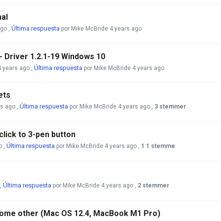
al
Última respuesta
ago
,
por Mike McBride
4 years ago
 Driver 1.2.1-19 Windows 10
Última respuesta
4 years ago
,
por Mike McBride
4 years ago
ets
Última respuesta
rs ago
,
por Mike McBride
4 years ago
,
3 stemmer
lick to 3-pen button
Última respuesta
o
,
por Mike McBride
4 years ago
,
1 1 stemme
Última respuesta
,
por Mike McBride
4 years ago
,
2 stemmer
ome other (Mac OS 12.4, MacBook M1 Pro)