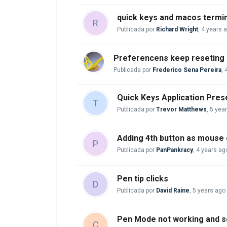
quick keys and macos termin
R
Publicada por
Richard Wright
,
4 years 
Preferencens keep reseting -
Publicada por
Frederico Sena Pereira
,
Quick Keys Application Pres
T
Publicada por
Trevor Matthews
,
5 yea
Adding 4th button as mouse c
P
Publicada por
PanPankracy
,
4 years ag
Pen tip clicks
D
Publicada por
David Raine
,
5 years ago
Pen Mode not working and s
C