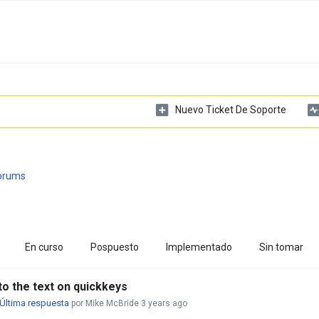
Nuevo Ticket De Soporte
Forums
En curso
Pospuesto
Implementado
Sin tomar
to the text on quickkeys
Última respuesta
por Mike McBride
3 years ago