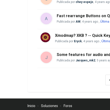
Publicada por
chey espejo
,
4 years ag
Fast rearrange Buttons on Q
A
Última
Publicada por
AW
,
4 years ago
,
Xmodmap? XKB ? -- Quick Ke
Últim
Publicada por
Eryck
,
4 years ago
,
Some features for audio and 
J
Publicada por
Jacques_mk2
,
5 years a
Inicio
Soluciones
Foros