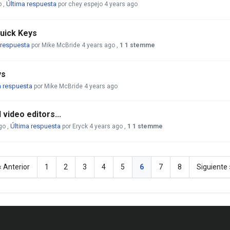
Última respuesta
o
,
por chey espejo
4 years ago
uick Keys
 respuesta
por Mike McBride
4 years ago
,
1 1 stemme
ys
a respuesta
por Mike McBride
4 years ago
video editors...
Última respuesta
go
,
por Eryck
4 years ago
,
1 1 stemme
« Anterior
1
2
3
4
5
6
7
8
Siguiente 