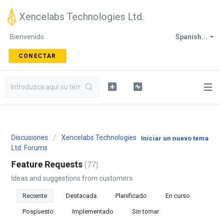
Xencelabs Technologies Ltd.
Bienvenido
Spanish...
CONECTAR
Discusiones
Xencelabs Technologies
Iniciar un nuevo tema
Ltd. Forums
Feature Requests
77
Ideas and suggestions from customers.
Reciente
Destacada
Planificado
En curso
Pospuesto
Implementado
Sin tomar