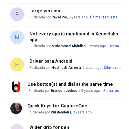
Large version
P
Publicada por
Pavel Pol
,
5 years ago
,
Última respuesta
por Mike McBride
Not every app is mentioned in Xencelabs
M
app
Publicada por
Muhammad Abdullah
,
2 years ago
,
Última respuesta
Driver para Android
H
Publicada por
Heathcliff Arreola
,
2 years ago
,
Última respuesta
Use button(s) and dial at the same time
Publicada por
Brandon Jackson
,
5 years ago
,
Última respuesta
Quick Keys for CaptureOne
Publicada por
Rui Bandeira
,
3 years ago
Wider grip for pen