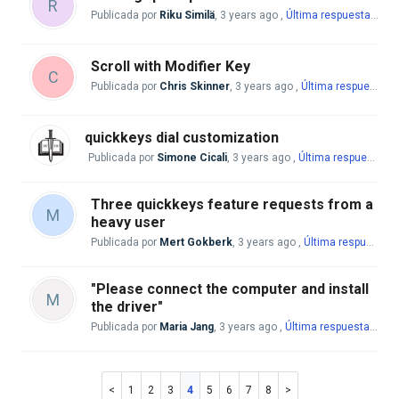
R
Publicada por
Riku Similä
,
3 years ago
,
Última respuesta
por M
Scroll with Modifier Key
C
Publicada por
Chris Skinner
,
3 years ago
,
Última respuesta
po
quickkeys dial customization
Publicada por
Simone Cicali
,
3 years ago
,
Última respuesta
po
Three quickkeys feature requests from a
M
heavy user
Publicada por
Mert Gokberk
,
3 years ago
,
Última respuesta
p
"Please connect the computer and install
M
the driver"
Publicada por
Maria Jang
,
3 years ago
,
Última respuesta
por M
1
2
3
4
5
6
7
8